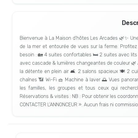
Descr
Bienvenue à La Maison d'hôtes Les Arcades 🌿✨ Une 
de la mer et entourée de vues sur la ferme. Profite
besoin : 🏡 4 suites confortables 🛏️ 2 suites avec lit
avec cascade & lumières changeantes de couleur 🌿 
la détente en plein air 🛋️ 2 salons spacieux 🍽️ 2 
chaînes 📶 Wi-Fi 🧺 Machine à laver 🌅 Vues panoram
les familles, les groupes et tous ceux qui recherch
Réservations & visites : NB : Pour obtenir les coordon
CONTACTER L'ANNONCEUR ». Aucun frais ni commissio