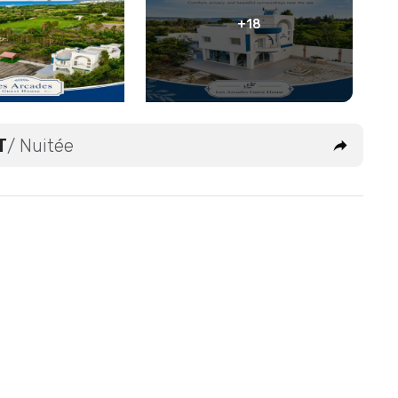
+18
T
/ Nuitée