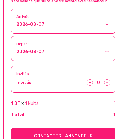
sera validée que suite à votre accord avec l’annonceur.
Arrivée
Départ
Invités
-
+
Invités
1 DT
x
1
Nuits
1
Total
1
CONTACTER L'ANNONCEUR