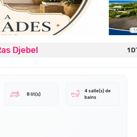
as Djebel
1 D
4 salle(s) de
8 lit(s)
bains