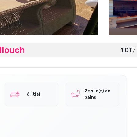
Allouch
1 DT
/
2 salle(s) de
6 lit(s)
bains