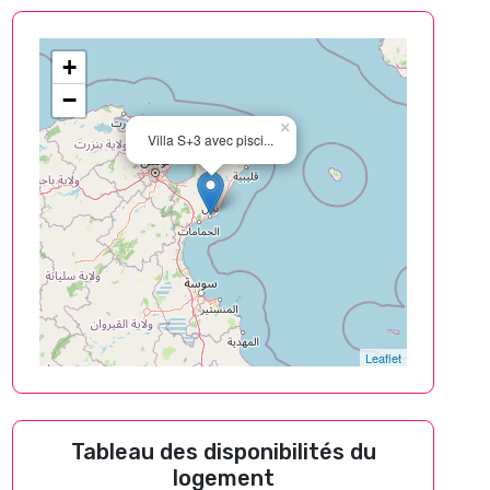
+
−
×
Villa S+3 avec pisci...
Leaflet
Tableau des disponibilités du
logement