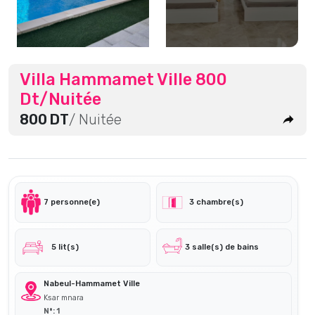
Villa Hammamet Ville 800
Dt/Nuitée
800 DT
/ Nuitée
7 personne(e)
3 chambre(s)
5 lit(s)
3 salle(s) de bains
Nabeul-Hammamet Ville
Ksar mnara
N°: 1