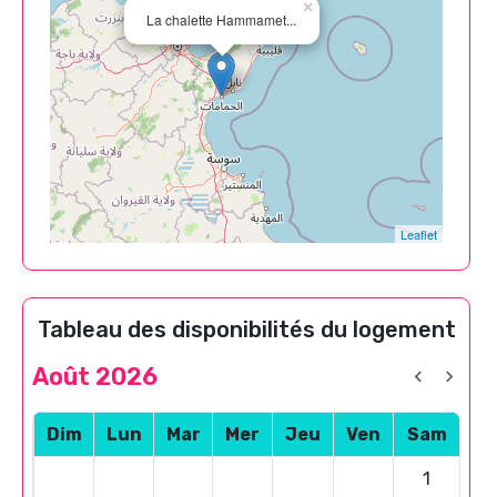
×
La chalette Hammamet...
Leaflet
Tableau des disponibilités du logement
Août 2026
Dim
Lun
Mar
Mer
Jeu
Ven
Sam
1