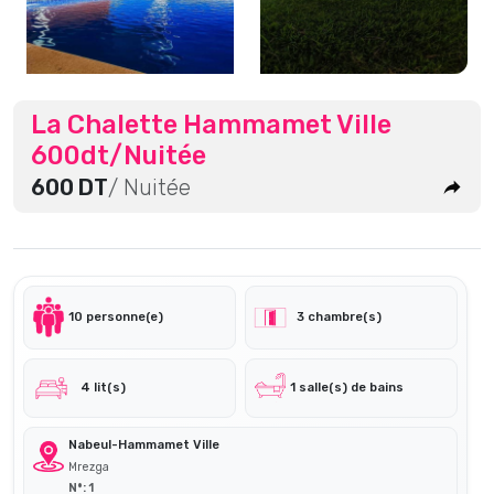
La Chalette Hammamet Ville
600dt/Nuitée
600 DT
/ Nuitée
10 personne(e)
3 chambre(s)
4 lit(s)
1 salle(s) de bains
Nabeul-Hammamet Ville
Mrezga
N°: 1