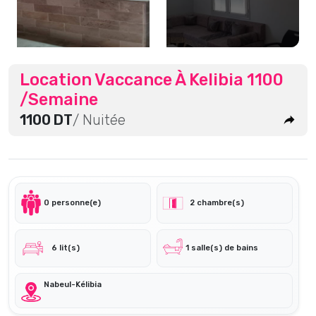
Location Vaccance À Kelibia 1100
/semaine
1100 DT
/ Nuitée
0 personne(e)
2 chambre(s)
6 lit(s)
1 salle(s) de bains
Nabeul-Kélibia