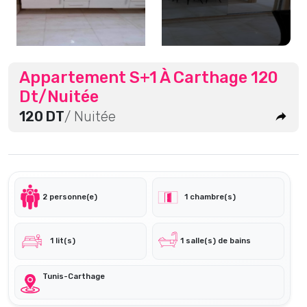
Appartement S+1 À Carthage 120
Dt/Nuitée
120 DT
/ Nuitée
2 personne(e)
1 chambre(s)
1 lit(s)
1 salle(s) de bains
Tunis-Carthage