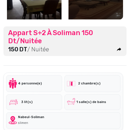
Appart S+2 À Soliman 150
Dt/Nuitée
150 DT
/ Nuitée
4 personne(e)
2 chambre(s)
3 lit(s)
1 salle(s) de bains
Nabeul-Soliman
slimen