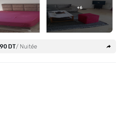
+6
90 DT
/ Nuitée