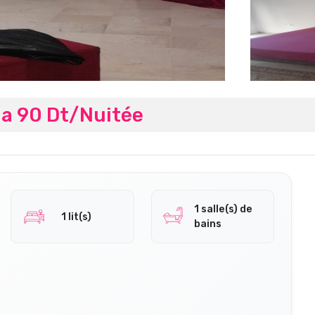
na 90 Dt/Nuitée
1 salle(s) de
1 lit(s)
bains