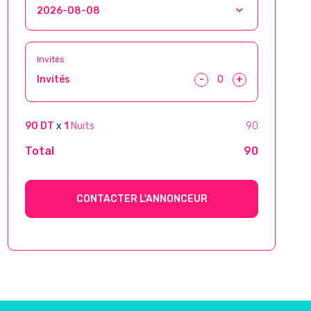
Invités
-
+
Invités
90 DT
x
1
Nuits
90
Total
90
CONTACTER L'ANNONCEUR