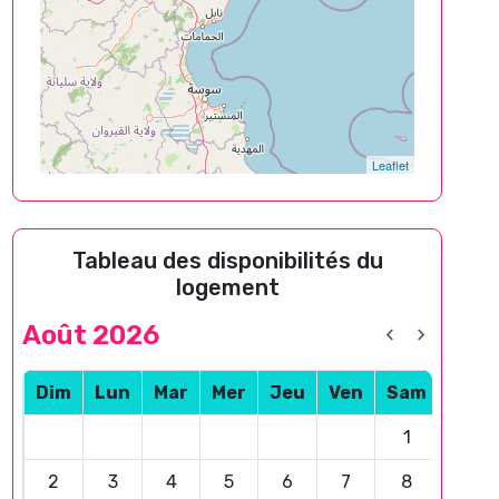
Leaflet
Tableau des disponibilités du
logement
Août 2026
Dim
Lun
Mar
Mer
Jeu
Ven
Sam
1
2
3
4
5
6
7
8