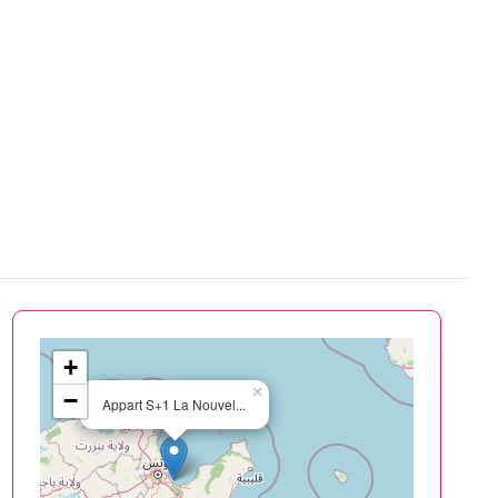
+
×
−
Appart S+1 La Nouvel...