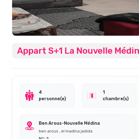
Appart S+1 La Nouvelle Médi
4
1
personne(e)
chambre(s)
Ben Arous-Nouvelle Médina
ben arous , el madina jadida
N°: 2