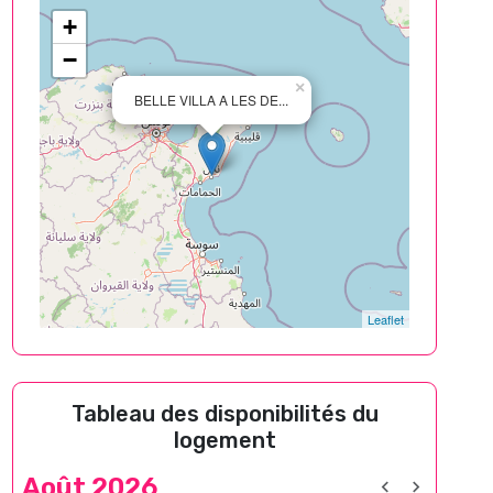
+
−
×
BELLE VILLA A LES DE...
Leaflet
Tableau des disponibilités du
logement
Août 2026