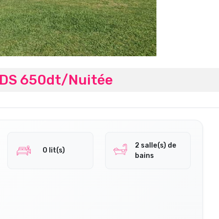
EDS 650dt/Nuitée
2 salle(s) de
0 lit(s)
bains