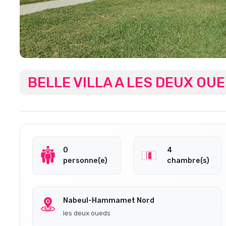
BELLE VILLA A LES DEUX OU
0
4
personne(e)
chambre(s)
Nabeul-Hammamet Nord
les deux oueds