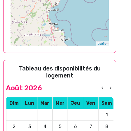
Leaflet
Tableau des disponibilités du
logement
Août 2026
Dim
Lun
Mar
Mer
Jeu
Ven
Sam
1
2
3
4
5
6
7
8