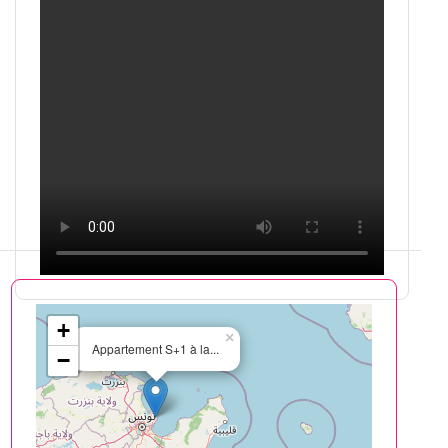
+
×
Appartement S+1 à la...
−