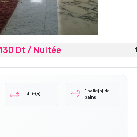
130 Dt / Nuitée
1 salle(s) de
4 lit(s)
bains