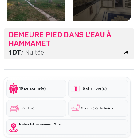
DEMEURE PIED DANS L'EAU À
HAMMAMET
1 DT
/ Nuitée
10 personne(e)
5 chambre(s)
5 lit(s)
5 salle(s) de bains
Nabeul-Hammamet Ville