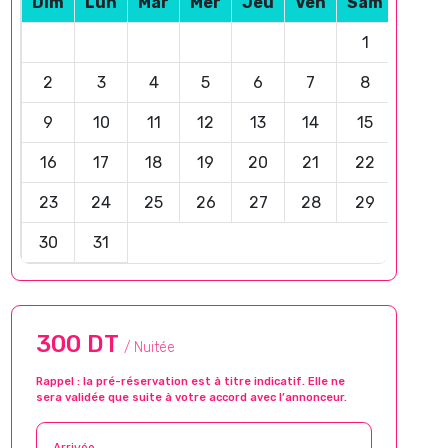
Dim
Lun
Mar
Mer
Jeu
Ven
Sam
1
2
3
4
5
6
7
8
9
10
11
12
13
14
15
16
17
18
19
20
21
22
23
24
25
26
27
28
29
30
31
300 DT
/ Nuitée
Rappel : la pré-réservation est à titre indicatif. Elle ne
sera validée que suite à votre accord avec l’annonceur.
Arrivée