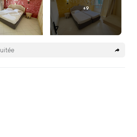
+9
uitée