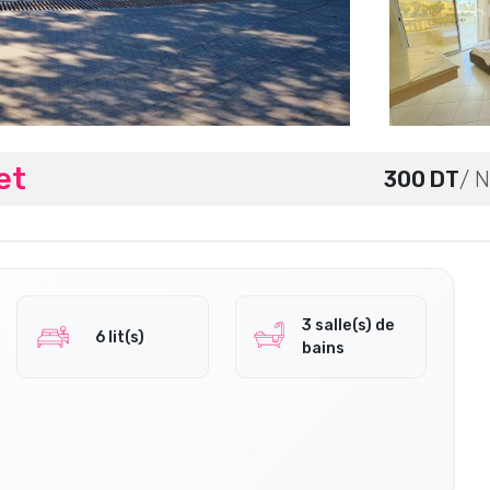
et
300 DT
/ N
3 salle(s) de
6 lit(s)
bains