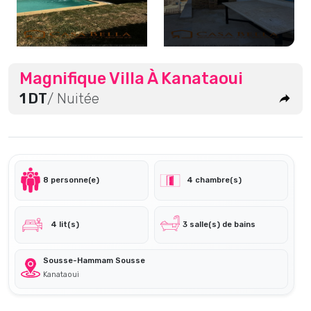
Magnifique Villa À Kanataoui
1 DT
/ Nuitée
8 personne(e)
4 chambre(s)
4 lit(s)
3 salle(s) de bains
Sousse-Hammam Sousse
Kanataoui