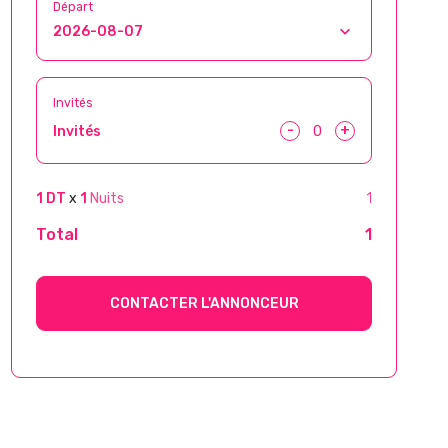
Départ
Invités
-
+
Invités
1 DT
x
1
Nuits
1
Total
1
CONTACTER L'ANNONCEUR