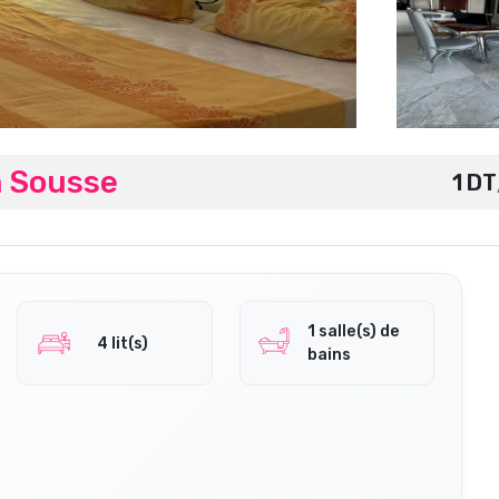
 Sousse
1 DT
1 salle(s) de
4 lit(s)
bains