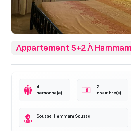
Appartement S+2 À Hammam
4
2
personne(e)
chambre(s)
Sousse-Hammam Sousse