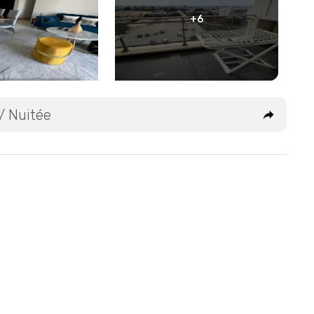
+6
/ Nuitée