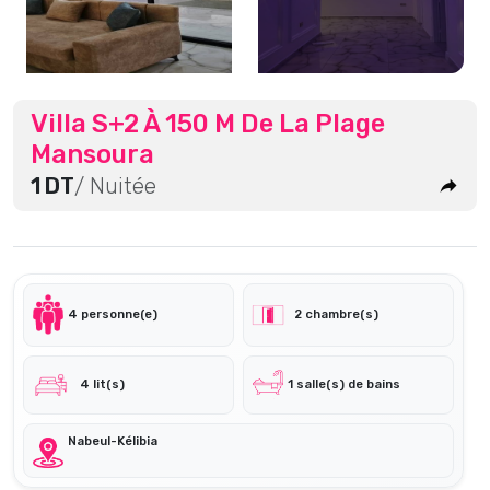
Villa S+2 À 150 M De La Plage
Mansoura
1 DT
/ Nuitée
4 personne(e)
2 chambre(s)
4 lit(s)
1 salle(s) de bains
Nabeul-Kélibia