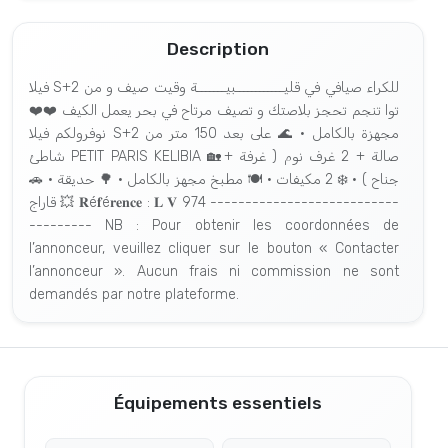
Description
فيلا S+2 للكراء صيافي في قليــــــــــــبيـــــــة وقيت صيف و من
توا تنجم تحجز بلاصتك و تصيف مرتاح في بحر يعمل الكيف ❤️❤️
نوفرولكم فيلا S+2 مجهزة بالكامل • 🌊 على بعد 150 متر من
شاطئ PETIT PARIS KELIBIA 🏡صالة + 2 غرف نوم ( غرفة +
جناح ) • ❄️ 2 مكيفات • 🍽️ مطبخ مجهز بالكامل • 🌳 حديقة • 🚗
قاراج 💥 𝐑é𝐟é𝐫𝐞𝐧𝐜𝐞 : 𝐋 𝐕 974 ---------------------------
--------- NB : Pour obtenir les coordonnées de
l’annonceur, veuillez cliquer sur le bouton « Contacter
l’annonceur ». Aucun frais ni commission ne sont
demandés par notre plateforme.
Équipements essentiels