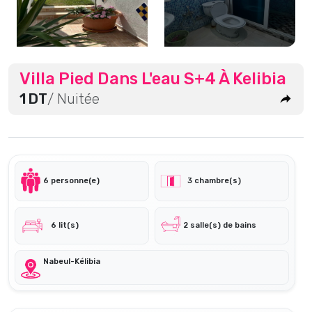
Villa Pied Dans L'eau S+4 À Kelibia
1 DT
/ Nuitée
6 personne(e)
3 chambre(s)
6 lit(s)
2 salle(s) de bains
Nabeul-Kélibia