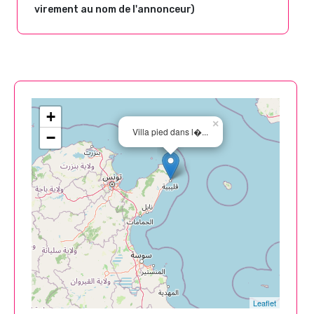
virement au nom de l'annonceur)
+
×
Villa pied dans l�...
−
Leaflet