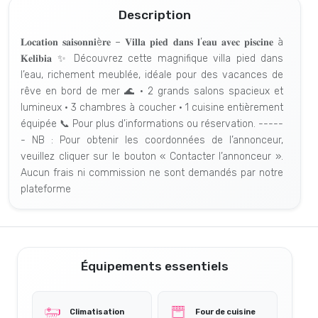
Description
𝐋𝐨𝐜𝐚𝐭𝐢𝐨𝐧 𝐬𝐚𝐢𝐬𝐨𝐧𝐧𝐢è𝐫𝐞 – 𝐕𝐢𝐥𝐥𝐚 𝐩𝐢𝐞𝐝 𝐝𝐚𝐧𝐬 𝐥’𝐞𝐚𝐮 𝐚𝐯𝐞𝐜 𝐩𝐢𝐬𝐜𝐢𝐧𝐞 à
𝐊𝐞𝐥𝐢𝐛𝐢𝐚 ✨ Découvrez cette magnifique villa pied dans
l’eau, richement meublée, idéale pour des vacances de
rêve en bord de mer 🌊 • 2 grands salons spacieux et
lumineux • 3 chambres à coucher • 1 cuisine entièrement
équipée 📞 Pour plus d’informations ou réservation. -----
- NB : Pour obtenir les coordonnées de l’annonceur,
veuillez cliquer sur le bouton « Contacter l’annonceur ».
Aucun frais ni commission ne sont demandés par notre
plateforme
Équipements essentiels
Climatisation
Four de cuisine