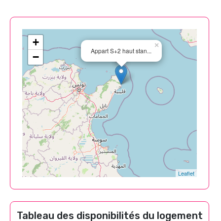
+
×
Appart S+2 haut stan...
−
Leaflet
Tableau des disponibilités du logement