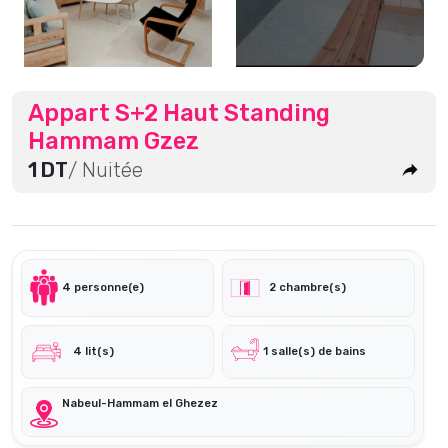
Appart S+2 Haut Standing
Hammam Gzez
1 DT
/ Nuitée
4 personne(e)
2 chambre(s)
4 lit(s)
1 salle(s) de bains
Nabeul-Hammam el Ghezez