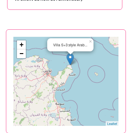
×
+
Villa S+3:style Arab...
−
Leaflet