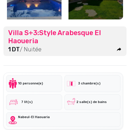
Villa S+3:style Arabesque El
Haoueria
1 DT
/ Nuitée
10 personne(e)
3 chambre(s)
7 lit(s)
2 salle(s) de bains
Nabeul-El Haouaria