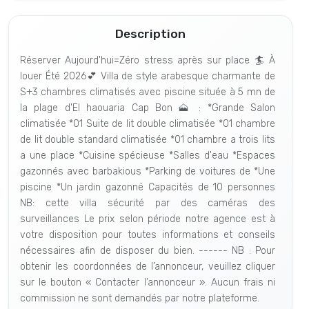
Description
Réserver Aujourd'hui=Zéro stress après sur place 🏄 À
louer Été 2026💕 Villa de style arabesque charmante de
S+3 chambres climatisés avec piscine située à 5 mn de
la plage d'El haouaria Cap Bon 🗻 : *Grande Salon
climatisée *01 Suite de lit double climatisée *01 chambre
de lit double standard climatisée *01 chambre a trois lits
a une place *Cuisine spécieuse *Salles d'eau *Espaces
gazonnés avec barbakious *Parking de voitures de *Une
piscine *Un jardin gazonné Capacités de 10 personnes
NB: cette villa sécurité par des caméras des
surveillances Le prix selon période notre agence est à
votre disposition pour toutes informations et conseils
nécessaires afin de disposer du bien. ------ NB : Pour
obtenir les coordonnées de l’annonceur, veuillez cliquer
sur le bouton « Contacter l’annonceur ». Aucun frais ni
commission ne sont demandés par notre plateforme.