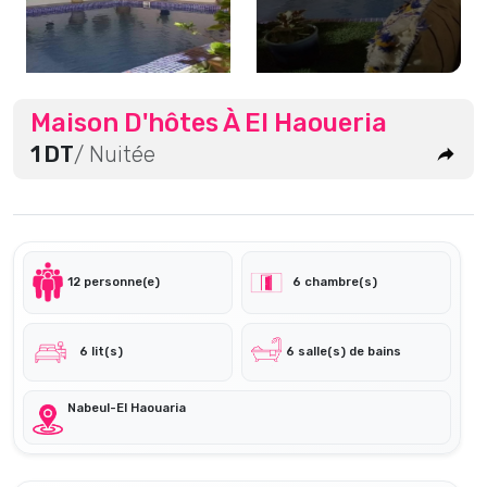
Maison D'hôtes À El Haoueria
1 DT
/ Nuitée
12 personne(e)
6 chambre(s)
6 lit(s)
6 salle(s) de bains
Nabeul-El Haouaria