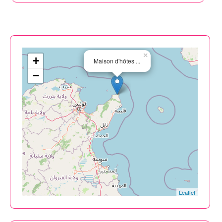
×
+
Maison d'hôtes ...
−
Leaflet