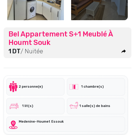
Bel Appartement S+1 Meublé À
Houmt Souk
1 DT
/ Nuitée
2 personne(e)
1 chambre(s)
1 lit(s)
1 salle(s) de bains
Medenine-Houmet Essouk