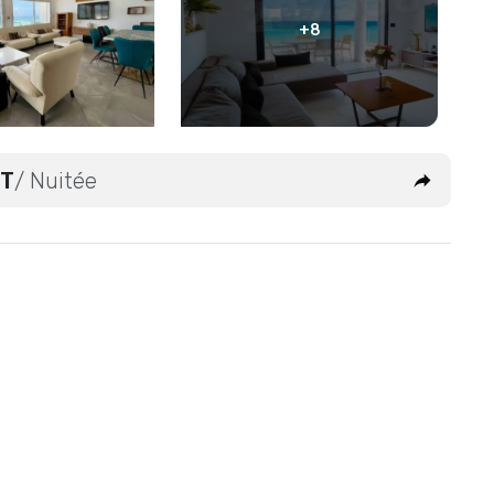
+8
DT
/ Nuitée