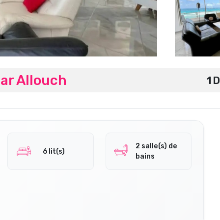
ar Allouch
1 
2 salle(s) de
6 lit(s)
bains