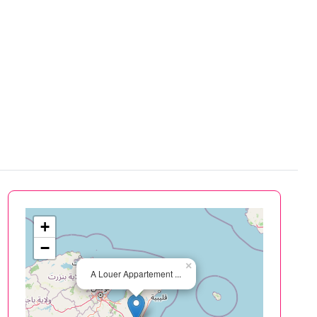
+
−
×
A Louer Appartement ...