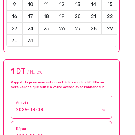
9
10
11
12
13
14
15
16
17
18
19
20
21
22
23
24
25
26
27
28
29
30
31
1 DT
/ Nuitée
Rappel : la pré-réservation est à titre indicatif. Elle ne
sera validée que suite à votre accord avec l’annonceur.
Arrivée
Départ