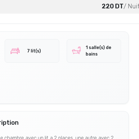
220 DT
/ Nui
1 salle(s) de
7 lit(s)
bains
iption
Une chambre avec un lit a 2 places, une autre avec 2