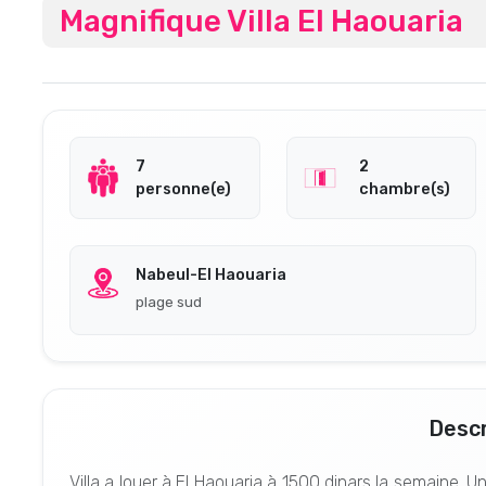
Magnifique Villa El Haouaria
7
2
personne(e)
chambre(s)
Nabeul-El Haouaria
plage sud
Descr
Villa a louer à El Haouaria à 1500 dinars la semaine. 