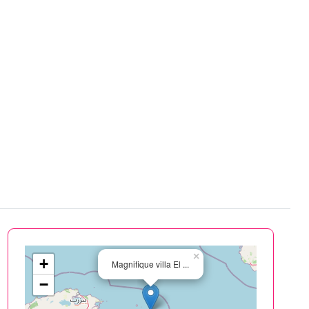
×
+
Magnifique villa El ...
−