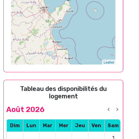
Leaflet
Tableau des disponibilités du
logement
Août 2026
Dim
Lun
Mar
Mer
Jeu
Ven
Sam
1