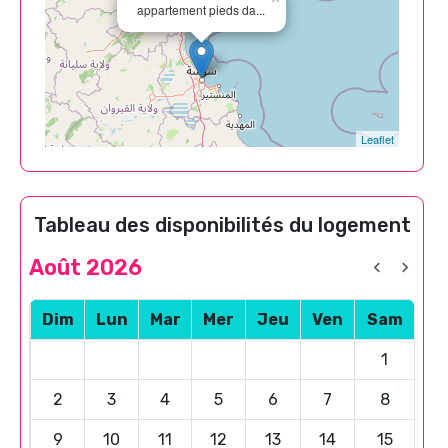
appartement pieds da...
Leaflet
Tableau des disponibilités du logement
Août 2026
Dim
Lun
Mar
Mer
Jeu
Ven
Sam
1
2
3
4
5
6
7
8
9
10
11
12
13
14
15