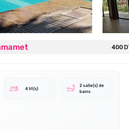
ammamet
400 D
2 salle(s) de
4 lit(s)
bains