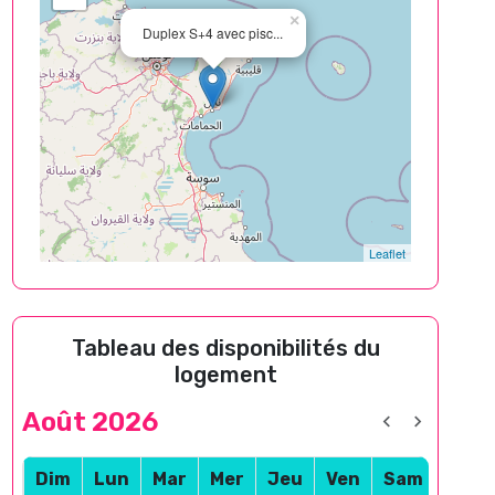
×
Duplex S+4 avec pisc...
Leaflet
Tableau des disponibilités du
logement
Août 2026
Dim
Lun
Mar
Mer
Jeu
Ven
Sam