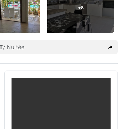
+8
T
/ Nuitée