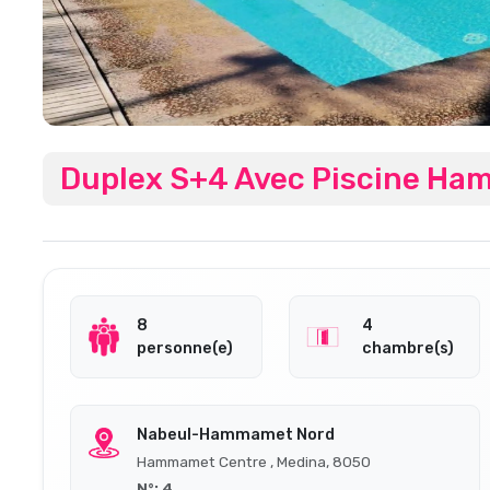
Duplex S+4 Avec Piscine H
8
4
personne(e)
chambre(s)
Nabeul-Hammamet Nord
Hammamet Centre , Medina, 8050
N°: 4