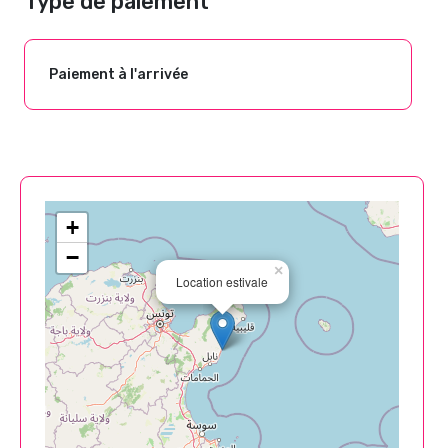
Type de paiement
Paiement à l'arrivée
+
−
×
Location estivale