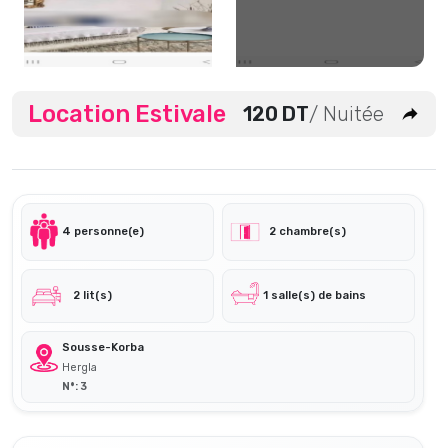
Location Estivale
120 DT
/ Nuitée
4 personne(e)
2 chambre(s)
2 lit(s)
1 salle(s) de bains
Sousse-Korba
Hergla
N°: 3