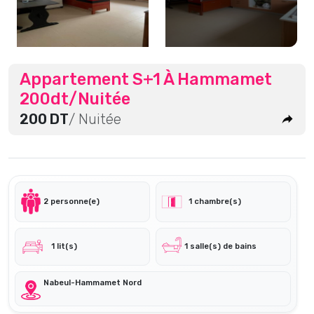
Appartement S+1 À Hammamet
200dt/Nuitée
200 DT
/ Nuitée
2 personne(e)
1 chambre(s)
1 lit(s)
1 salle(s) de bains
Nabeul-Hammamet Nord