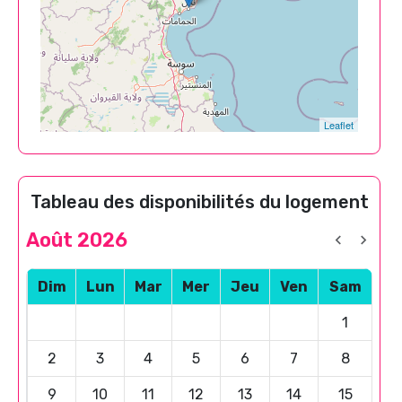
Leaflet
Tableau des disponibilités du logement
Août 2026
Dim
Lun
Mar
Mer
Jeu
Ven
Sam
1
2
3
4
5
6
7
8
9
10
11
12
13
14
15