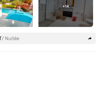
+14
T
/ Nuitée