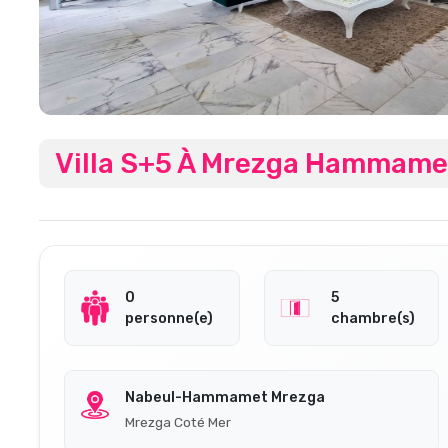
Villa S+5 À Mrezga Hammame
0
5
personne(e)
chambre(s)
Nabeul-Hammamet Mrezga
Mrezga Coté Mer