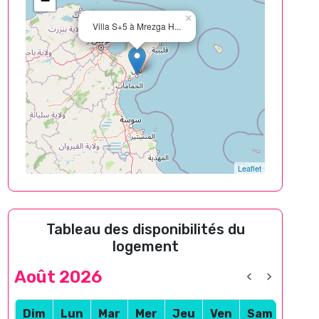
−
×
Villa S+5 à Mrezga H...
Leaflet
Tableau des disponibilités du
logement
Août 2026
Dim
Lun
Mar
Mer
Jeu
Ven
Sam