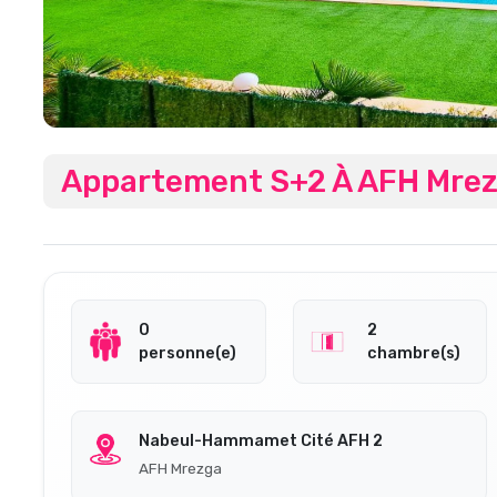
Appartement S+2 À AFH Mr
0
2
personne(e)
chambre(s)
Nabeul-Hammamet Cité AFH 2
AFH Mrezga