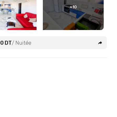
+10
0 DT
/ Nuitée