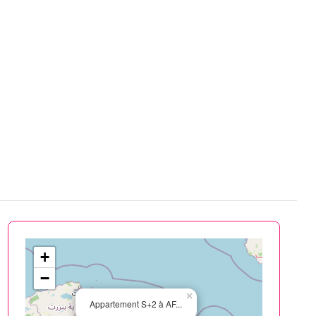
+
−
×
Appartement S+2 à AF...