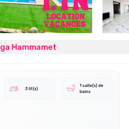
ezga Hammamet
1 salle(s) de
3 lit(s)
bains