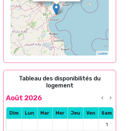
Leaflet
Tableau des disponibilités du
logement
Août 2026
Dim
Lun
Mar
Mer
Jeu
Ven
Sam
1