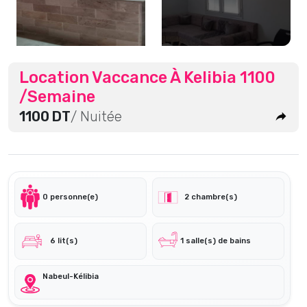
Location Vaccance À Kelibia 1100
/semaine
1100 DT
/ Nuitée
0 personne(e)
2 chambre(s)
6 lit(s)
1 salle(s) de bains
Nabeul-Kélibia