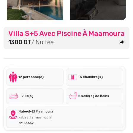
Villa S+5 Avec Piscine À Maamoura
1300 DT
/ Nuitée
12 personne(e)
5 chambre(s)
7 lit(s)
2 salle(s) de bains
Nabeul-El Maamoura
Nabeul (el maamoura)
N°: 53652