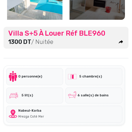
Villa S+5 À Louer Réf BLE960
1300 DT
/ Nuitée
0 personne(e)
5 chambre(s)
5 lit(s)
6 salle(s) de bains
Nabeul-Korba
Mrezga Coté Mer