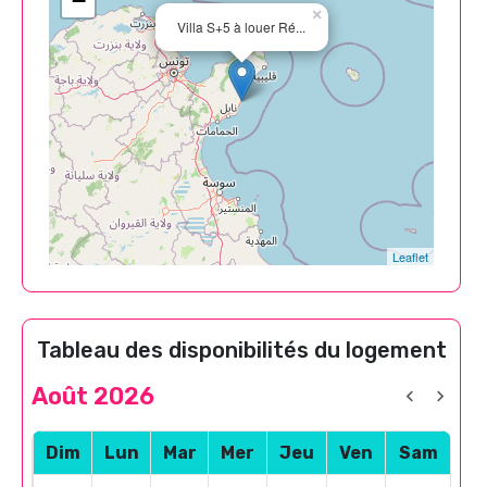
−
×
Villa S+5 à louer Ré...
Leaflet
Tableau des disponibilités du logement
Août 2026
Dim
Lun
Mar
Mer
Jeu
Ven
Sam