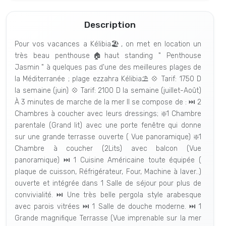
Description
Pour vos vacances a Kélibia🏖️, on met en location un
très beau penthouse🏠haut standing " Penthouse
Jasmin " à quelques pas d'une des meilleures plages de
la Méditerranée ; plage ezzahra Kélibia⛱️ 💠 Tarif: 1750 D
la semaine (juin) 💠 Tarif: 2100 D la semaine (juillet-Août)
À 3 minutes de marche de la mer Il se compose de : ⏭️ 2
Chambres à coucher avec leurs dressings; ❇️1 Chambre
parentale (Grand lit) avec une porte fenêtre qui donne
sur une grande terrasse ouverte ( Vue panoramique) ❇️1
Chambre à coucher (2Lits) avec balcon (Vue
panoramique) ⏭️ 1 Cuisine Américaine toute équipée (
plaque de cuisson, Réfrigérateur, Four, Machine à laver..)
ouverte et intégrée dans 1 Salle de séjour pour plus de
convivialité. ⏭️ Une très belle pergola style arabesque
avec parois vitrées ⏭️ 1 Salle de douche moderne. ⏭️ 1
Grande magnifique Terrasse (Vue imprenable sur la mer