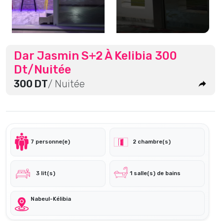
Dar Jasmin S+2 À Kelibia 300
Dt/Nuitée
300 DT
/ Nuitée
7 personne(e)
2 chambre(s)
3 lit(s)
1 salle(s) de bains
Nabeul-Kélibia