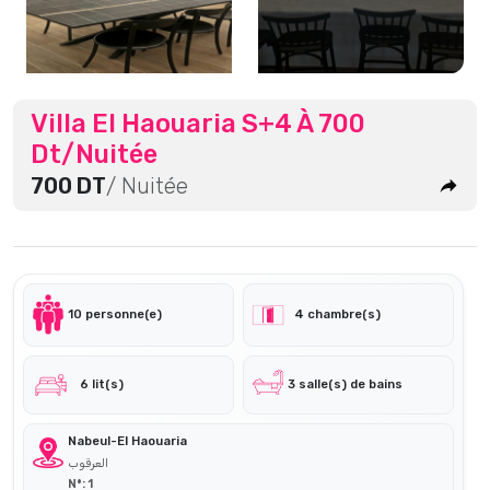
Villa El Haouaria S+4 À 700
Dt/Nuitée
700 DT
/ Nuitée
10 personne(e)
4 chambre(s)
6 lit(s)
3 salle(s) de bains
Nabeul-El Haouaria
العرقوب
N°: 1