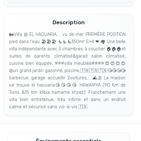
Description
🏡Villa @ EL HAOUARIA.... vu de mer PREMIÈRE POSITION
pied dans l'eau 🏖🏖🏖 🧜🧜🧜350m² S+4 ❤ 🏘 Une belle
villa indépendante avec 3 chambres à coucher 🏠🏠🏠et
suites de parents climatisé&garad salon climatisé,
cuisine bien équipée, ###villa meublée####😍😍😍😍
@un grand jardin gazonné, piscine,🇹🇳🇹🇳🇹🇳😘😘😘😘
barbecue, garage accueillir 2voitures,... 🌊⛱ La maison
se trouve el haouaria😘😘😘😘 HAWARIYA (90 Km de
Tunis &15 km klibia hamame khzez). Franchement une
villa bien entretenue, très intime et dans un endroit
calme et sécurisé sans vis-à-vis.🇹🇳
Équipements essentiels