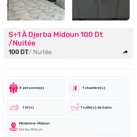
S+1 À Djerba Midoun 100 Dt
/Nuitée
100 DT
/ Nuitée
4 personne(e)
1 chambre(s)
1 lit(s)
1 salle(s) de bains
Medenine-Midoun
Djerba Midoun