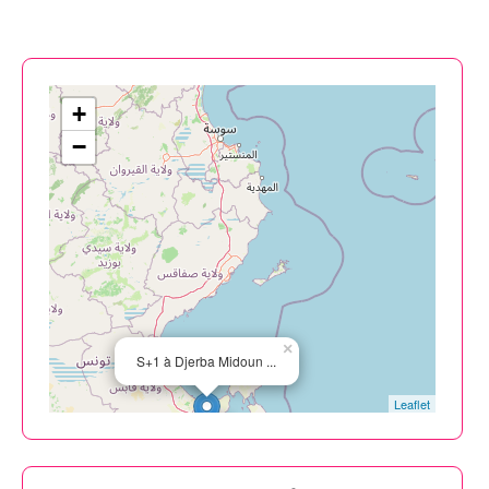
+
−
×
S+1 à Djerba Midoun ...
Leaflet