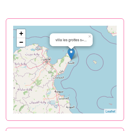
+
×
villa les grottes s+...
−
Leaflet