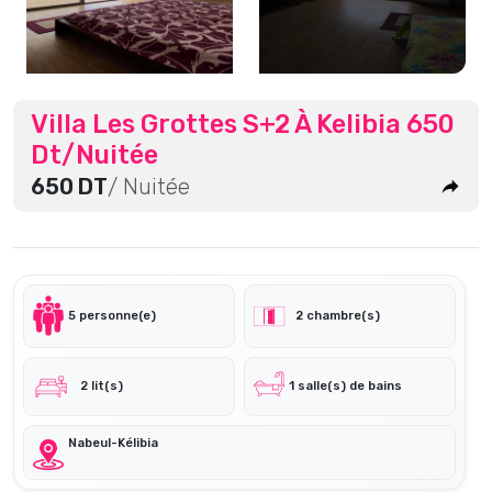
Villa Les Grottes S+2 À Kelibia 650
Dt/Nuitée
650 DT
/ Nuitée
5 personne(e)
2 chambre(s)
2 lit(s)
1 salle(s) de bains
Nabeul-Kélibia