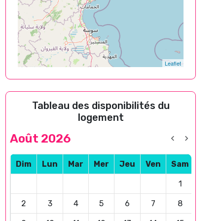
Leaflet
Tableau des disponibilités du
logement
Août 2026
Dim
Lun
Mar
Mer
Jeu
Ven
Sam
1
2
3
4
5
6
7
8