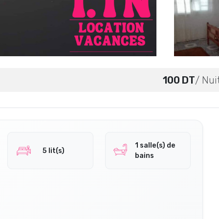
100 DT
/ Nui
1 salle(s) de
5 lit(s)
bains