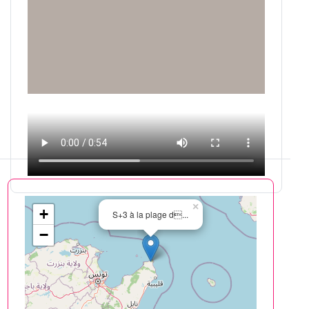
×
+
S+3 à la plage d...
−