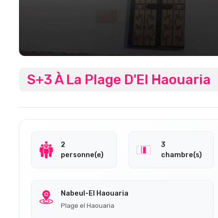
S+3 À La Plage D'El Haouaria
2
3
personne(e)
chambre(s)
Nabeul-El Haouaria
Plage el Haouaria