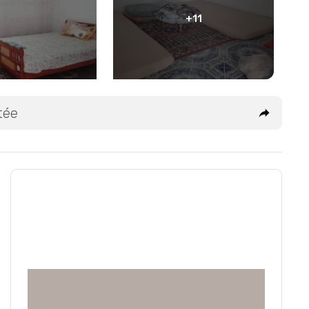
+11
tée