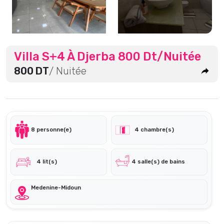
Villa S+4 À Djerba 800 Dt/Nuitée
800 DT
/ Nuitée
8 personne(e)
4 chambre(s)
4 lit(s)
4 salle(s) de bains
Medenine-Midoun