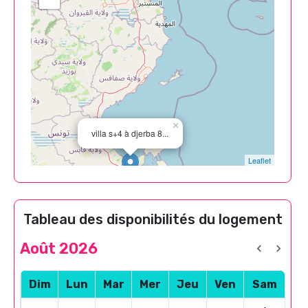
×
villa s+4 à djerba 8...
Leaflet
Tableau des disponibilités du logement
Août 2026
Dim
Lun
Mar
Mer
Jeu
Ven
Sam