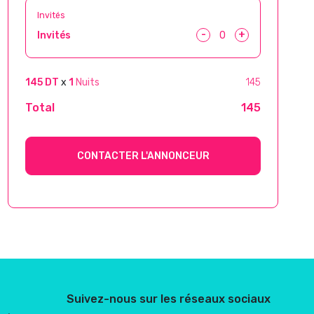
Invités
-
+
Invités
145 DT
x
1
Nuits
145
Total
145
CONTACTER L'ANNONCEUR
Suivez-nous sur les réseaux sociaux