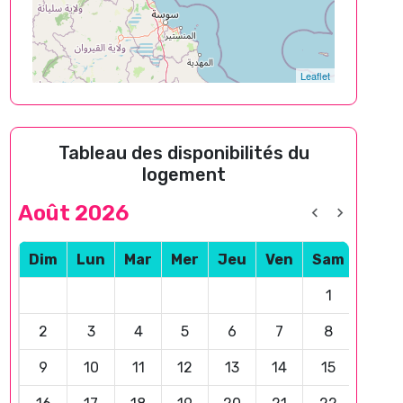
Leaflet
Tableau des disponibilités du
logement
Août 2026
Dim
Lun
Mar
Mer
Jeu
Ven
Sam
1
2
3
4
5
6
7
8
9
10
11
12
13
14
15