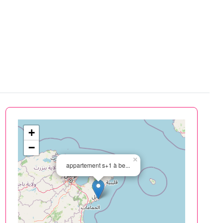
+
−
×
appartement s+1 à be...