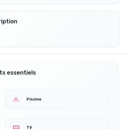
iption
s essentiels
Piscine
TV