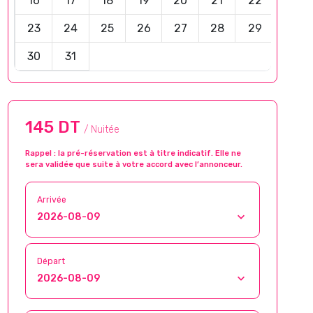
16
17
18
19
20
21
22
23
24
25
26
27
28
29
30
31
145 DT
/ Nuitée
Rappel : la pré-réservation est à titre indicatif. Elle ne
sera validée que suite à votre accord avec l’annonceur.
Arrivée
Départ