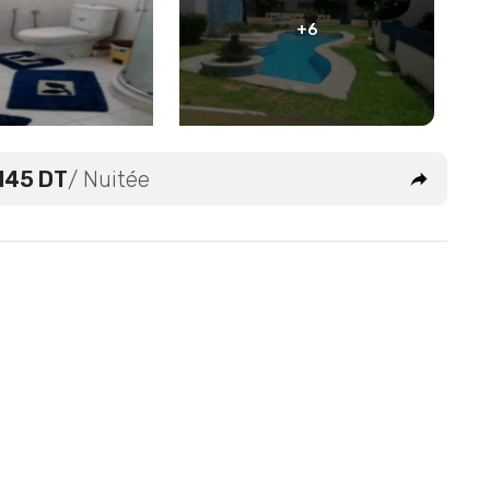
+6
145 DT
/ Nuitée