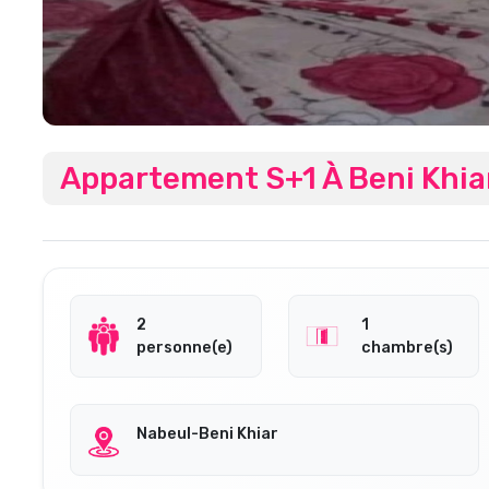
Appartement S+1 À Beni Khia
2
1
personne(e)
chambre(s)
Nabeul-Beni Khiar