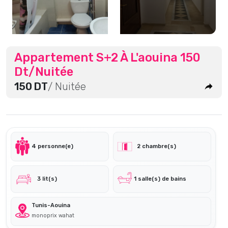
Appartement S+2 À L'aouina 150
Dt/Nuitée
150 DT
/ Nuitée
4 personne(e)
2 chambre(s)
3 lit(s)
1 salle(s) de bains
Tunis-Aouina
monoprix wahat