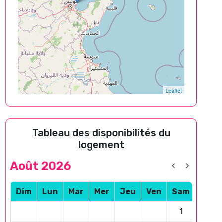
Leaflet
Tableau des disponibilités du
logement
Août 2026
Dim
Lun
Mar
Mer
Jeu
Ven
Sam
1