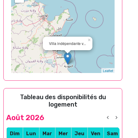
×
Villa indépendante v...
Leaflet
Tableau des disponibilités du
logement
Août 2026
Dim
Lun
Mar
Mer
Jeu
Ven
Sam