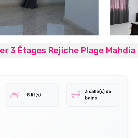
er 3 Étages Rejiche Plage Mahdi
3 salle(s) de
8 lit(s)
bains