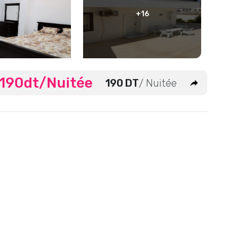
+16
a 190dt/Nuitée
190 DT
/ Nuitée