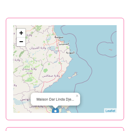
+
−
×
Maison Dar Linda Dje...
Leaflet