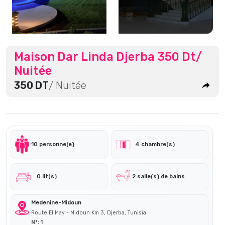
Maison Dar Linda Djerba 350 Dt/
Nuitée
350 DT
/ Nuitée
10 personne(e)
4 chambre(s)
0 lit(s)
2 salle(s) de bains
Medenine-Midoun
Route El May - Midoun Km 3, Djerba, Tunisia
N°: 1