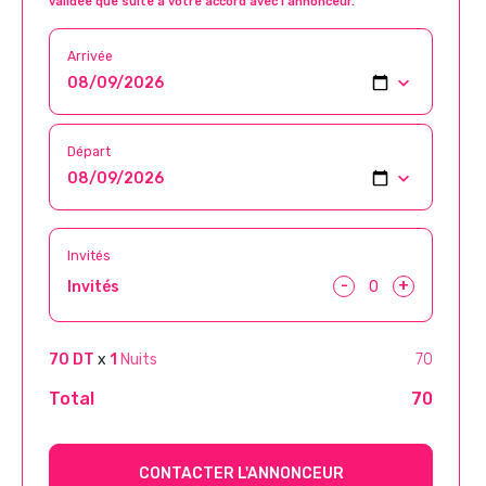
validée que suite à votre accord avec l’annonceur.
Arrivée
Départ
Invités
-
+
Invités
70 DT
x
1
Nuits
70
Total
70
CONTACTER L'ANNONCEUR