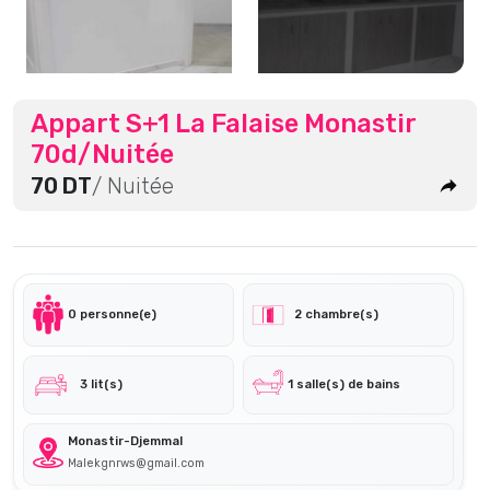
Appart S+1 La Falaise Monastir
70d/Nuitée
70 DT
/ Nuitée
0 personne(e)
2 chambre(s)
3 lit(s)
1 salle(s) de bains
Monastir-Djemmal
Malekgnrws@gmail.com