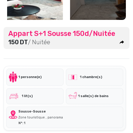
Appart S+1 Sousse 150d/Nuitée
150 DT
/ Nuitée
1 personne(e)
1 chambre(s)
1 lit(s)
1 salle(s) de bains
Sousse-Sousse
Zone touristique , panorama
N°: 1