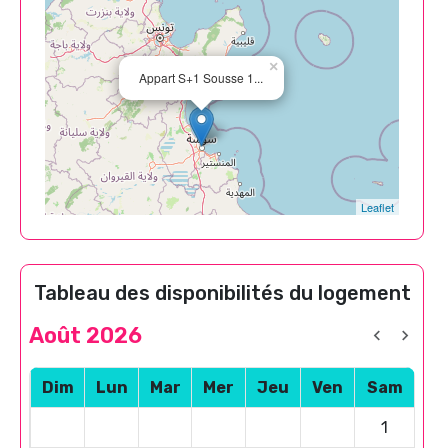
×
Appart S+1 Sousse 1...
Leaflet
Tableau des disponibilités du logement
Août 2026
Dim
Lun
Mar
Mer
Jeu
Ven
Sam
1