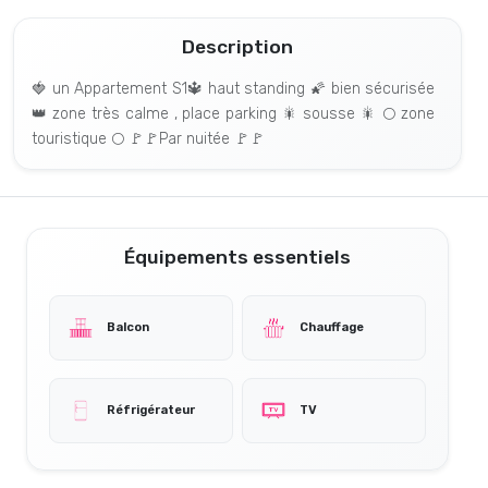
Description
🍓 un Appartement S1🔱 haut standing 🌠 bien sécurisée
👑 zone très calme , place parking 🎇 sousse 🎇 🌕 zone
touristique 🌕 🚩🚩Par nuitée 🚩🚩
Équipements essentiels
Balcon
Chauffage
Réfrigérateur
TV