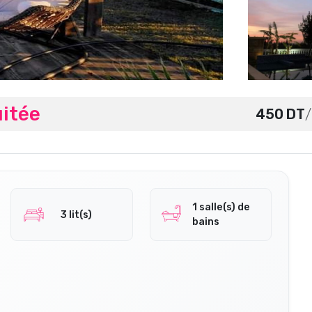
itée
450 DT
/
1 salle(s) de
3 lit(s)
bains