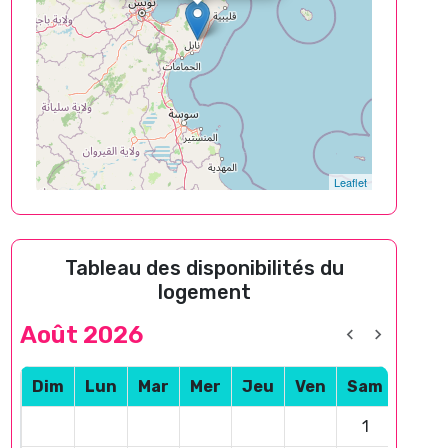
Leaflet
Tableau des disponibilités du
logement
Août 2026
Dim
Lun
Mar
Mer
Jeu
Ven
Sam
1