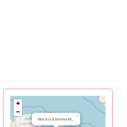
+
−
×
Villa S+3 à Somma 45...