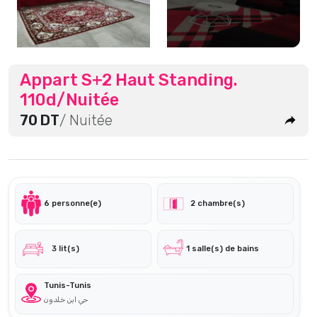
Appart S+2 Haut Standing.
110d/Nuitée
70 DT
/ Nuitée
6 personne(e)
2 chambre(s)
3 lit(s)
1 salle(s) de bains
Tunis-Tunis
حي ابن خلدون