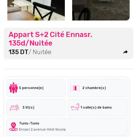
Appart S+2 Cité Ennasr.
135d/Nuitée
135 DT
/ Nuitée
5 personne(e)
2 chambre(s)
3 lit(s)
1 salle(s) de bains
Tunis-Tunis
Ennasr 2 avenue Hédi Nouira