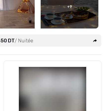
+9
50 DT
/ Nuitée