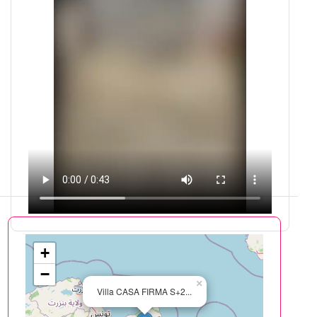
+
−
×
Villa CASA FIRMA S+2...