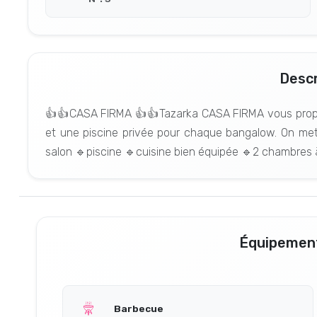
Descr
👍👍CASA FIRMA 👍👍Tazarka CASA FIRMA vous propos
et une piscine privée pour chaque bangalow. On met 
salon 🔹piscine 🔹cuisine bien équipée 🔹2 chambres à
Équipement
Barbecue