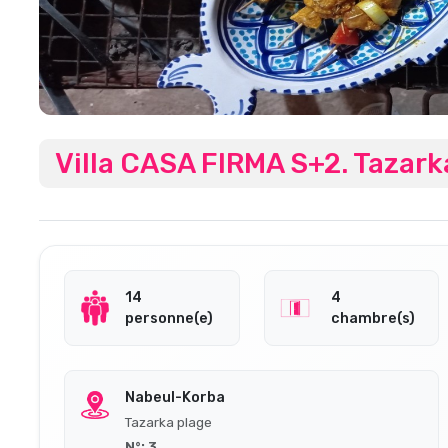
Villa CASA FIRMA S+2. Tazar
14
4
personne(e)
chambre(s)
Nabeul-Korba
Tazarka plage
N°: 3