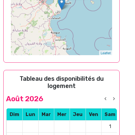
Leaflet
Tableau des disponibilités du
logement
Août 2026
Dim
Lun
Mar
Mer
Jeu
Ven
Sam
1