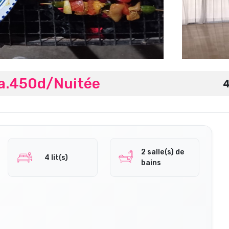
ka.450d/Nuitée
4
2 salle(s) de
4 lit(s)
bains