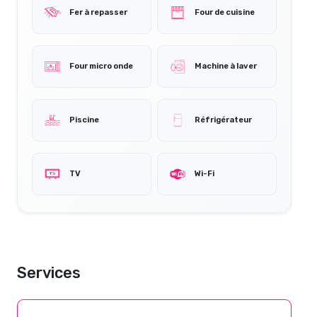
Fer à repasser
Four de cuisine
Four micro onde
Machine à laver
Piscine
Réfrigérateur
TV
Wi-Fi
Services