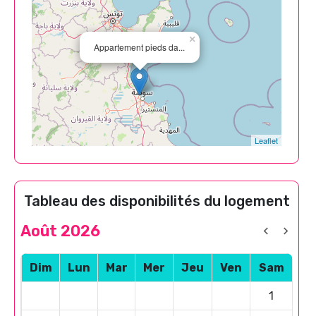
×
Appartement pieds da...
Leaflet
Tableau des disponibilités du logement
Août 2026
Dim
Lun
Mar
Mer
Jeu
Ven
Sam
1